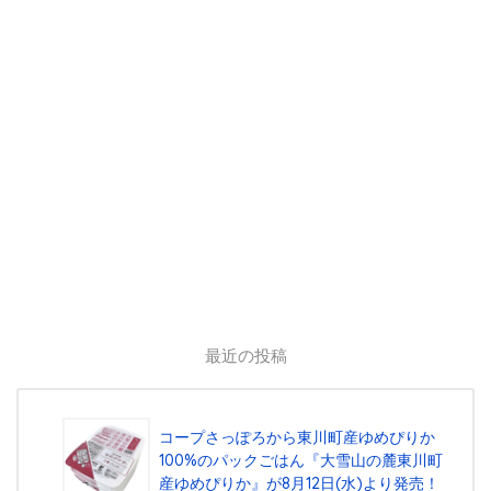
最近の投稿
コープさっぽろから東川町産ゆめぴりか
100%のパックごはん『⼤雪⼭の麓東川町
産ゆめぴりか』が8⽉12⽇(⽔)より発売！