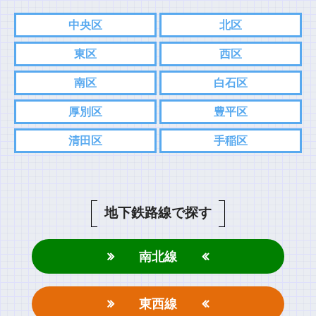
中央区
北区
東区
西区
南区
白石区
厚別区
豊平区
清田区
手稲区
地下鉄路線で探す
南北線
東西線