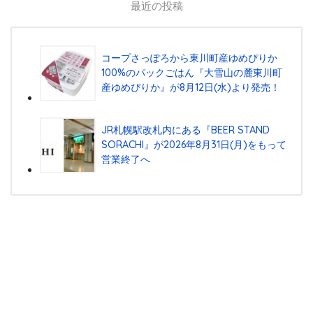
最近の投稿
コープさっぽろから東川町産ゆめぴりか
100%のパックごはん『⼤雪⼭の麓東川町
産ゆめぴりか』が8⽉12⽇(⽔)より発売！
JR札幌駅改札内にある『BEER STAND
SORACHI』が2026年8月31日(月)をもって
営業終了へ