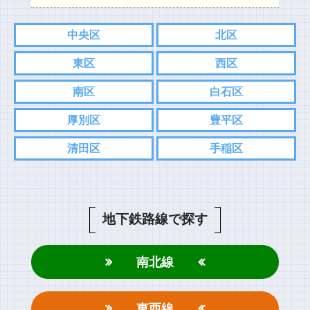
中央区
北区
東区
西区
南区
白石区
厚別区
豊平区
清田区
手稲区
地下鉄路線で探す
南北線
東西線