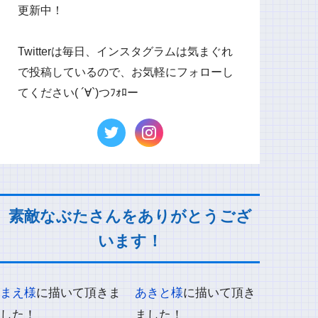
更新中！
Twitterは毎日、インスタグラムは気まぐれ
で投稿しているので、お気軽にフォローし
てください( ´∀`)つﾌｫﾛー
素敵なぶたさんをありがとうござ
います！
まえ様
に描いて頂きま
あきと様
に描いて頂き
した！
ました！