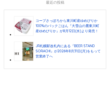
最近の投稿
コープさっぽろから東川町産ゆめぴりか
100%のパックごはん『⼤雪⼭の麓東川町
産ゆめぴりか』が8⽉12⽇(⽔)より発売！
JR札幌駅改札内にある『BEER STAND
SORACHI』が2026年8月31日(月)をもって
営業終了へ