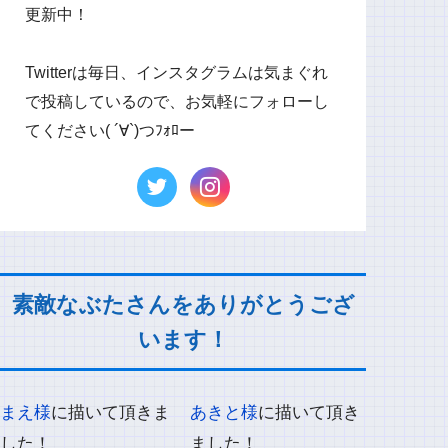
更新中！
Twitterは毎日、インスタグラムは気まぐれ
で投稿しているので、お気軽にフォローし
てください( ´∀`)つﾌｫﾛー
素敵なぶたさんをありがとうござ
います！
まえ様
に描いて頂きま
あきと様
に描いて頂き
した！
ました！