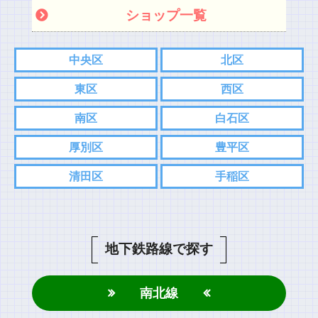
ショップ一覧
中央区
北区
東区
西区
南区
白石区
厚別区
豊平区
清田区
手稲区
地下鉄路線で探す
南北線