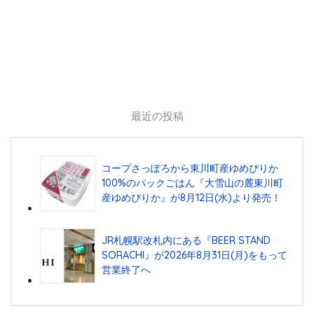
最近の投稿
コープさっぽろから東川町産ゆめぴりか
100%のパックごはん『⼤雪⼭の麓東川町
産ゆめぴりか』が8⽉12⽇(⽔)より発売！
JR札幌駅改札内にある『BEER STAND
SORACHI』が2026年8月31日(月)をもって
営業終了へ