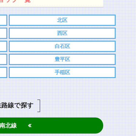
北区
西区
白石区
豊平区
手稲区
鉄路線で探す
南北線