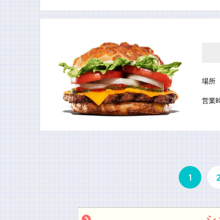
場所
営業
1
シ