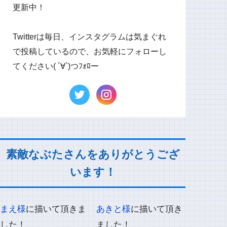
更新中！
Twitterは毎日、インスタグラムは気まぐれ
で投稿しているので、お気軽にフォローし
てください( ´∀`)つﾌｫﾛー
素敵なぶたさんをありがとうござ
います！
まえ様
に描いて頂きま
あきと様
に描いて頂き
した！
ました！