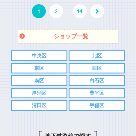
1
2
…
14
ショップ一覧
中央区
北区
東区
西区
南区
白石区
厚別区
豊平区
清田区
手稲区