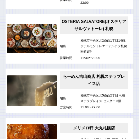
22:00
OSTERIA SALVATORE(オステリア
サルヴァトーレ) 札幌
札幌市中央区北2条西1丁目1番地
場所
ホテルモントレエーデルホフ札幌
南館1階
営業時間
11:30〜23:00
らーめん吉山商店 札幌ステラプレ
イス店
札幌市中央区北5条西2丁目 札幌
場所
ステラプレイス センター 6階
営業時間
11:00〜22:00
メリメロ軒 大丸札幌店