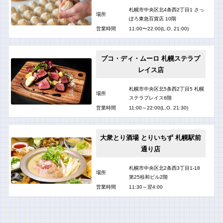
札幌市中央区北4条西2丁目1 さっ
場所
ぽろ東急百貨店 10階
営業時間
11:00〜22:00(L.O. 21:00)
ブコ・ディ・ムーロ 札幌ステラプ
レイス店
札幌市中央区北5条西2丁目5 札幌
場所
ステラプレイス6階
営業時間
11:00～22:00(L.O. 21:30)
大衆とり酒場 とりいちず 札幌駅前
通り店
札幌市中央区北2条西3丁目1-18
場所
第25桂和ビル2階
営業時間
11:30～翌4:00