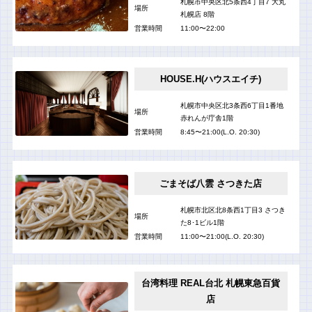
札幌市中央区北5条西4丁目7 大丸
場所
札幌店 8階
営業時間
11:00〜22:00
HOUSE.H(ハウスエイチ)
札幌市中央区北3条西6丁目1番地
場所
赤れんが庁舎1階
営業時間
8:45〜21:00(L.O. 20:30)
ごまそば八雲 さつきた店
札幌市北区北8条西1丁目3 さつき
場所
た8･1ビル1階
営業時間
11:00〜21:00(L.O. 20:30)
台湾料理 REAL台北 札幌東急百貨
店