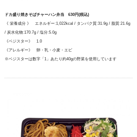
ドカ盛り焼きそばチャーハン弁当 630円(税込)
《 栄養成分 》 エネルギー:1,022kcal / タンパク質:31.9g / 脂質:21.6g
/ 炭水化物:170.7g / 塩分:5.0g
《ベジスター》 1.0
《アレルギー》 卵・乳・小麦・エビ
※ベジスターは数字「1」あたり約40gの野菜を使用しています