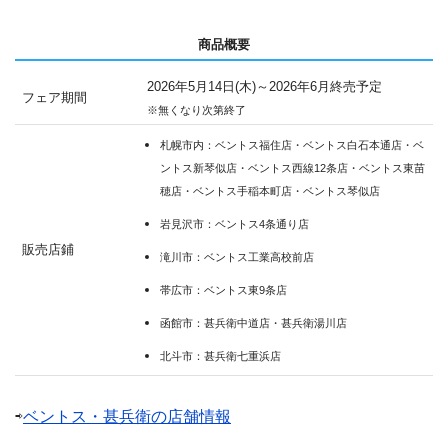
商品概要
2026年5月14日(木)～2026年6月終売予定
フェア期間
※無くなり次第終了
札幌市内：ベントス福住店・ベントス白石本通店・ベ
ントス新琴似店・ベントス西線12条店・ベントス東苗
穂店・ベントス手稲本町店・ベントス琴似店
岩見沢市：ベントス4条通り店
販売店鋪
滝川市：ベントス工業高校前店
帯広市：ベントス東9条店
函館市：甚兵衛中道店・甚兵衛湯川店
北斗市：甚兵衛七重浜店
⇨
ベントス・甚兵衛の店舗情報