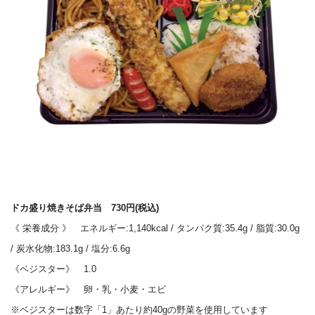
ドカ盛り焼きそば弁当 730円(税込)
《 栄養成分 》 エネルギー:1,140kcal / タンパク質:35.4g / 脂質:30.0g
/ 炭水化物:183.1g / 塩分:6.6g
《ベジスター》 1.0
《アレルギー》 卵・乳・小麦・エビ
※ベジスターは数字「1」あたり約40gの野菜を使用しています