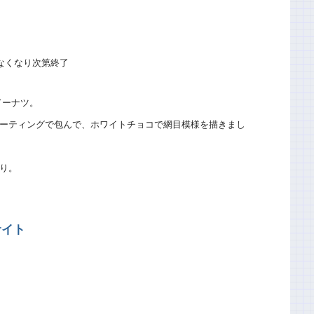
 ※なくなり次第終了
ドーナツ。
ーティングで包んで、ホワイトチョコで網目模様を描きまし
り。
サイト