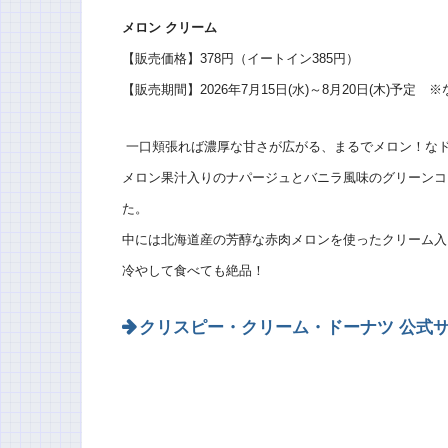
メロン クリーム​
【販売価格】378円（イートイン385円）
【販売期間】2026年7月15日(水)～8月20日(木)予定
一口頬張れば濃厚な甘さが広がる、まるでメロン！な
メロン果汁入りのナパージュとバニラ風味のグリーンコ
た。
中には北海道産の芳醇な赤肉メロンを使ったクリーム入
冷やして食べても絶品！
クリスピー・クリーム・ドーナツ 公式