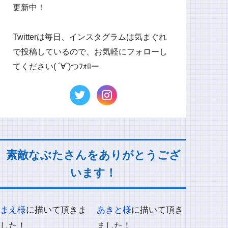
更新中！
Twitterは毎日、インスタグラムは気まぐれ
で投稿しているので、お気軽にフォローし
てください( ´∀`)つﾌｫﾛー
素敵なぶたさんをありがとうござ
います！
まえ様
に描いて頂きま
あきと様
に描いて頂き
した！
ました！