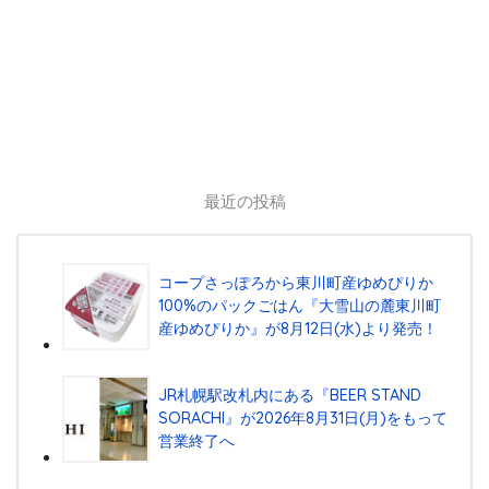
最近の投稿
コープさっぽろから東川町産ゆめぴりか
100%のパックごはん『⼤雪⼭の麓東川町
産ゆめぴりか』が8⽉12⽇(⽔)より発売！
JR札幌駅改札内にある『BEER STAND
SORACHI』が2026年8月31日(月)をもって
営業終了へ