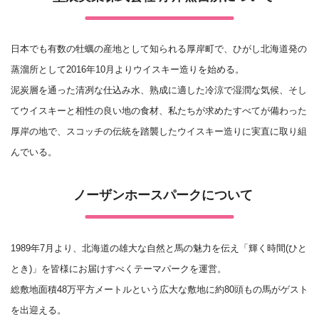
日本でも有数の牡蠣の産地として知られる厚岸町で、ひがし北海道発の
蒸溜所として2016年10月よりウイスキー造りを始める。
泥炭層を通った清冽な仕込み水、熟成に適した冷涼で湿潤な気候、そし
てウイスキーと相性の良い地の食材、私たちが求めたすべてが備わった
厚岸の地で、スコッチの伝統を踏襲したウイスキー造りに実直に取り組
んでいる。
ノーザンホースパークについて
1989年7月より、北海道の雄大な自然と馬の魅力を伝え「輝く時間(ひと
とき)」を皆様にお届けすべくテーマパークを運営。
総敷地面積48万平方メートルという広大な敷地に約80頭もの馬がゲスト
を出迎える。