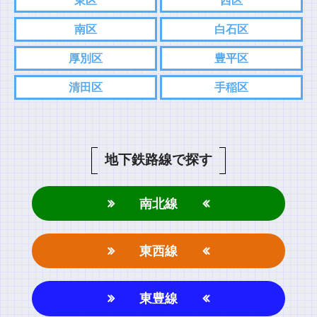
東区
西区
南区
白石区
厚別区
豊平区
清田区
手稲区
地下鉄路線で探す
南北線
東西線
東豊線