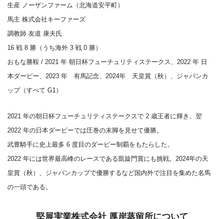
生産 ノーザンファーム（北海道安平町）
馬主 株式会社キーファーズ
調教師 友道 康夫氏
16 戦 8 勝（うち海外 3 戦 0 勝）
おもな勝鞍 / 2021 年 朝日杯フューチュリティステークス、2022 年 日
本ダービー、2023 年 有馬記念、2024年 天皇賞（秋）、ジャパンカ
ップ（すべて G1）
2021 年の朝日杯フューチュリティステークスで 2 歳王者に輝き、翌
2022 年の日本ダービーでは圧巻の末脚を見せて優勝。
武豊騎手に史上最多 6 度目のダービー制覇をもたらした。
2022 年には世界最高峰のレースである凱旋門賞にも挑戦。2024年の天
皇賞（秋）、ジャパンカップで優勝するなど国内外で注目を集めた名馬
の一頭である。
堅展実業株式会社 厚岸蒸留所について