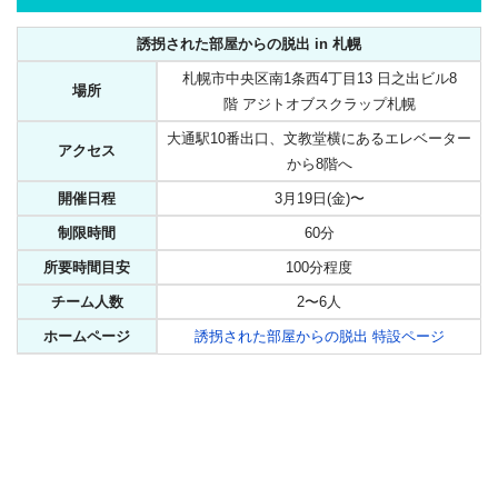
誘拐された部屋からの脱出 in 札幌
札幌市中央区南1条西4丁目13 日之出ビル8
場所
階 アジトオブスクラップ札幌
大通駅10番出口、文教堂横にあるエレベーター
アクセス
から8階へ
開催日程
3月19日(金)〜
制限時間
60分
所要時間目安
100分程度
チーム人数
2〜6人
ホームページ
誘拐された部屋からの脱出 特設ページ