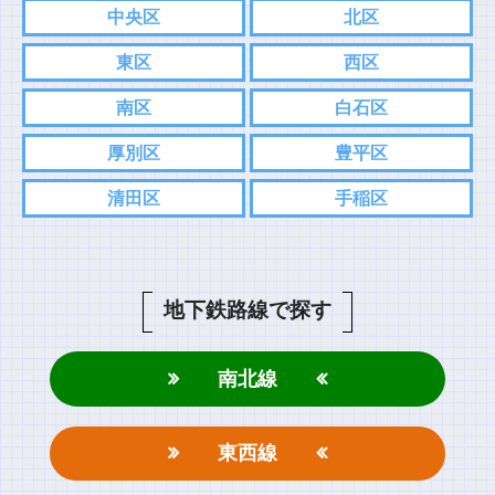
中央区
北区
東区
西区
南区
白石区
厚別区
豊平区
清田区
手稲区
地下鉄路線で探す
南北線
東西線