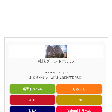
札幌グランドホテル
posted with
トマレバ
北海道札幌市中央区北1条西4丁目
[地図]
楽天トラベル
じゃらん
JTB
一休
るるぶ
Yahoo!トラベル