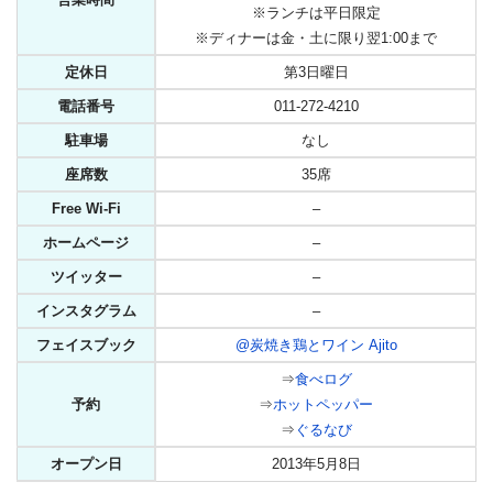
※ランチは平日限定
※ディナーは金・土に限り翌1:00まで
定休日
第3日曜日
電話番号
011-272-4210
駐車場
なし
座席数
35席
Free Wi-Fi
–
ホームページ
–
ツイッター
–
インスタグラム
–
フェイスブック
@炭焼き鶏とワイン Ajito
⇒
食べログ
予約
⇒
ホットペッパー
⇒
ぐるなび
オープン日
2013年5月8日