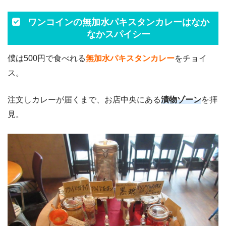
ワンコインの無加水パキスタンカレーはなか
なかスパイシー
僕は500円で食べれる
無加水パキスタンカレー
をチョイ
ス。
注文しカレーが届くまで、お店中央にある
漬物ゾーン
を拝
見。