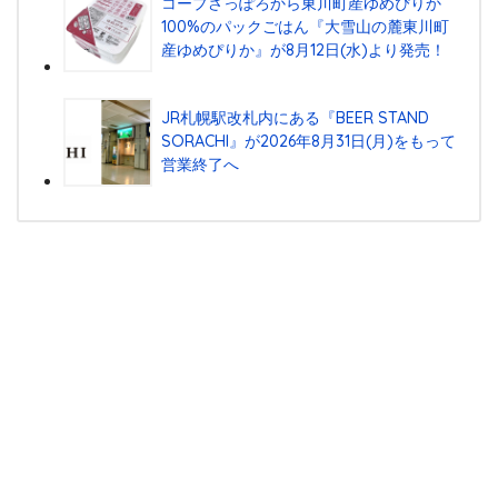
コープさっぽろから東川町産ゆめぴりか
100%のパックごはん『⼤雪⼭の麓東川町
産ゆめぴりか』が8⽉12⽇(⽔)より発売！
JR札幌駅改札内にある『BEER STAND
SORACHI』が2026年8月31日(月)をもって
営業終了へ