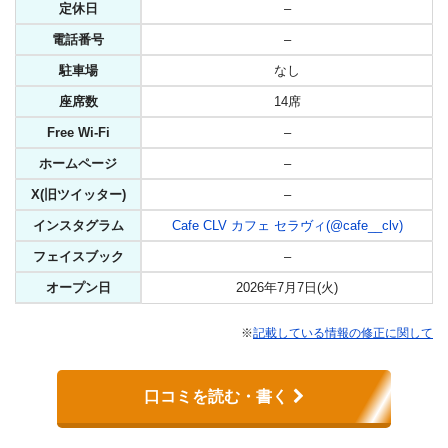
定休日
–
電話番号
–
駐車場
なし
座席数
14席
Free Wi-Fi
–
ホームページ
–
X(旧ツイッター)
–
インスタグラム
Cafe CLV カフェ セラヴィ(@cafe__clv)
フェイスブック
–
オープン日
2026年7月7日(火)
※
記載している情報の修正に関して
口コミを読む・書く