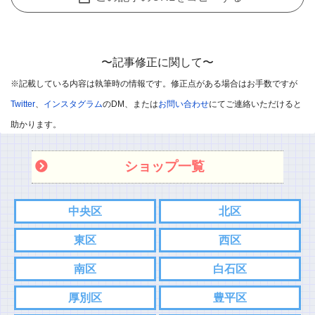
有できることを主な目的として開放しているのですが、
中には愚痴のようなコメントも目立ってきています。
誠に申し訳ないのですが、個人的な愚痴のようなコメントは削除
〜記事修正に関して〜
させていただきます。
※記載している内容は執筆時の情報です。修正点がある場合はお手数ですが
※悪口や過剰・攻撃的なコメントはお控えください。
Twitter
、
インスタグラム
のDM、または
お問い合わせ
にてご連絡いただけると
※飲食店であればお店の味を他のユーザー様に伝えて頂ければと
助かります。
思います。
ショップ一覧
※承認制としました
また記事内容へのご質問などありましたら、コメント欄ではなく
中央区
北区
各SNS、もしくはお問い合わせフォームからご連絡お願い致しま
東区
西区
す。
こちらの方がスムーズにやり取りできるので。
南区
白石区
⇨
Twitter
厚別区
豊平区
⇨
インスタグラム