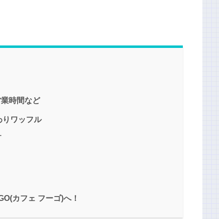
や営業時間など
わりワッフル
ー
GO(カフェ フーゴ)へ！