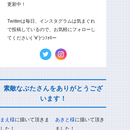
更新中！
Twitterは毎日、インスタグラムは気まぐれ
で投稿しているので、お気軽にフォローし
てください( ´∀`)つﾌｫﾛー
素敵なぶたさんをありがとうござ
います！
まえ様
に描いて頂きま
あきと様
に描いて頂き
した！
ました！