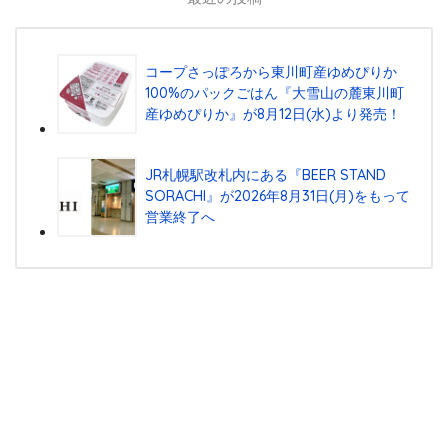
コープさっぽろから東川町産ゆめぴりか
100%のパックごはん『⼤雪⼭の麓東川町
産ゆめぴりか』が8⽉12⽇(⽔)より発売！
JR札幌駅改札内にある『BEER STAND
SORACHI』が2026年8月31日(月)をもって
営業終了へ