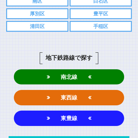
南区
白石区
⇨
Twitter
厚別区
豊平区
⇨
インスタグラム
清田区
手稲区
コメント
地下鉄路線で探す
南北線
東西線
名前
東豊線