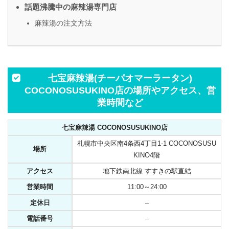
話題沸騰中の麻辣湯専門店
麻辣湯の注文方法
七宝麻辣湯(チーパオマーラータン)
COCONOSUSUKINO店の場所やアクセス、営
業時間など
七宝麻辣湯 COCONOSUSUKINO店
札幌市中央区南4条西4丁目1-1 COCONOSUSU
場所
KINO4階
アクセス
地下鉄南北線 すすきの駅直結
営業時間
11:00～24:00
定休日
–
電話番号
–