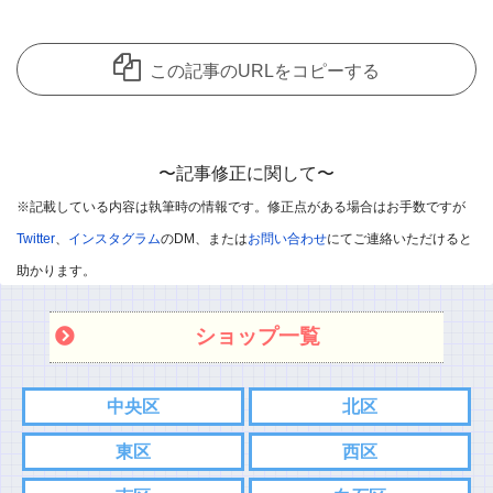
いつもコメントを頂き、ありがとうございます。
コメント欄は見てくれているユーザーさんたちにお店の良さを共
この記事のURLをコピーする
有できることを主な目的として開放しているのですが、
中には愚痴のようなコメントも目立ってきています。
誠に申し訳ないのですが、個人的な愚痴のようなコメントは削除
〜記事修正に関して〜
させていただきます。
※記載している内容は執筆時の情報です。修正点がある場合はお手数ですが
※悪口や過剰・攻撃的なコメントはお控えください。
Twitter
、
インスタグラム
のDM、または
お問い合わせ
にてご連絡いただけると
※飲食店であればお店の味を他のユーザー様に伝えて頂ければと
助かります。
思います。
ショップ一覧
※承認制としました
また記事内容へのご質問などありましたら、コメント欄ではなく
中央区
北区
各SNS、もしくはお問い合わせフォームからご連絡お願い致しま
東区
西区
す。
こちらの方がスムーズにやり取りできるので。