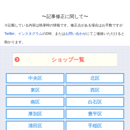
中には愚痴のようなコメントも目立ってきています。
誠に申し訳ないのですが、個人的な愚痴のようなコメントは削除
〜記事修正に関して〜
させていただきます。
※記載している内容は執筆時の情報です。修正点がある場合はお手数ですが
※悪口や過剰・攻撃的なコメントはお控えください。
Twitter
、
インスタグラム
のDM、または
お問い合わせ
にてご連絡いただけると
※飲食店であればお店の味を他のユーザー様に伝えて頂ければと
助かります。
思います。
ショップ一覧
※承認制としました
また記事内容へのご質問などありましたら、コメント欄ではなく
中央区
北区
各SNS、もしくはお問い合わせフォームからご連絡お願い致しま
東区
西区
す。
こちらの方がスムーズにやり取りできるので。
南区
白石区
⇨
Twitter
厚別区
豊平区
⇨
インスタグラム
清田区
手稲区