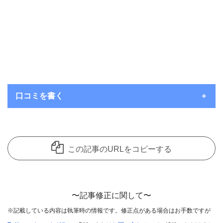
口コミを書く
いつもコメントを頂き、ありがとうございます。
コメント欄は見てくれているユーザーさんたちにお店の良さを共
この記事のURLをコピーする
有できることを主な目的として開放しているのですが、
中には愚痴のようなコメントも目立ってきています。
誠に申し訳ないのですが、個人的な愚痴のようなコメントは削除
〜記事修正に関して〜
させていただきます。
※記載している内容は執筆時の情報です。修正点がある場合はお手数ですが
※悪口や過剰・攻撃的なコメントはお控えください。