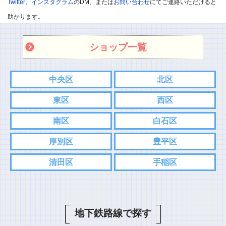
Twitter
、
インスタグラム
のDM、または
お問い合わせ
にてご連絡いただけると
※飲食店であればお店の味を他のユーザー様に伝えて頂ければと
助かります。
思います。
ショップ一覧
※承認制としました
また記事内容へのご質問などありましたら、コメント欄ではなく
中央区
北区
各SNS、もしくはお問い合わせフォームからご連絡お願い致しま
東区
西区
す。
こちらの方がスムーズにやり取りできるので。
南区
白石区
⇨
Twitter
厚別区
豊平区
⇨
インスタグラム
清田区
手稲区
コメント
地下鉄路線で探す