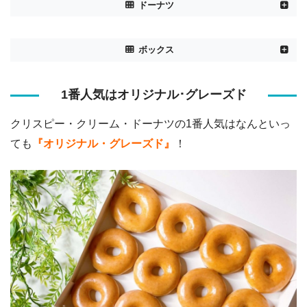
ドーナツ
テイクアウト 172
ボックス
オリジナル・グレーズド®
円
イートイン 176円
3ドーナツ(好きなドーナツ)
30円OFF
テイクアウト 216
1番人気はオリジナル･グレーズド
6ドーナツ(好きなドーナツ)
100円OFF
シナモン シュガー
円
イートイン 220円
2,160円
クリスピー・クリーム・ドーナツの1番人気はなんといっ
12ドーナツ(好きなドーナツ)
※テイクアウト価格
テイクアウト 216
ても
『オリジナル・グレーズド』
！
ビター チョコ スプリンクル
円
1,728円
12ドーナツ(オリジナル・グレーズド®)
イートイン 220円
※テイクアウト価格
テイクアウト 216
ビター チョコ カスタード
円
イートイン 220円
テイクアウト 237
キャラメル アーモンド クランチ
円
イートイン 242円
テイクアウト 216