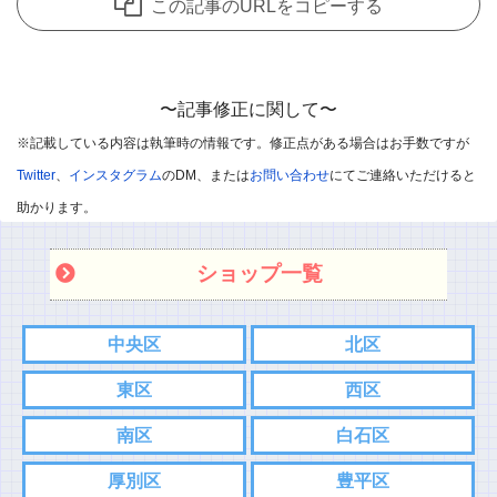
この記事のURLをコピーする
有できることを主な目的として開放しているのですが、
中には愚痴のようなコメントも目立ってきています。
誠に申し訳ないのですが、個人的な愚痴のようなコメントは削除
〜記事修正に関して〜
させていただきます。
※記載している内容は執筆時の情報です。修正点がある場合はお手数ですが
※悪口や過剰・攻撃的なコメントはお控えください。
Twitter
、
インスタグラム
のDM、または
お問い合わせ
にてご連絡いただけると
※飲食店であればお店の味を他のユーザー様に伝えて頂ければと
助かります。
思います。
ショップ一覧
※承認制としました
また記事内容へのご質問などありましたら、コメント欄ではなく
中央区
北区
各SNS、もしくはお問い合わせフォームからご連絡お願い致しま
東区
西区
す。
こちらの方がスムーズにやり取りできるので。
南区
白石区
⇨
Twitter
厚別区
豊平区
⇨
インスタグラム