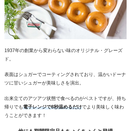
ビター チョコ チョコ
円
イートイン 220円
テイクアウト 237
チョコ クランチ
円
イートイン 242円
テイクアウト 237
オールドファッション 宇治抹茶
円
1937年の創業から変わらない味のオリジナル・グレーズ
イートイン 242円
ド。
テイクアウト 237
オールドファッション チョコレート
円
表面はシュガーでコーティングされており、温かいドーナ
イートイン 242円
ツに甘いシュガーが美味しさを演出。
テイクアウト 259
ブリュレ グレーズド カスタード
円
イートイン 264円
出来立てのアツアツ状態で食べるのがベストですが、持ち
帰りでも
電子レンジで8秒温めるだけ
でより美味しく味わ
うことができます！