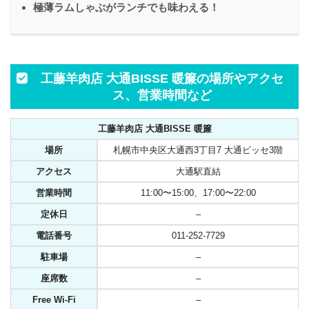
極薄ラムしゃぶがランチでも味わえる！
工藤羊肉店 大通BISSE 暖簾の場所やアクセ
ス、営業時間など
工藤羊肉店 大通BISSE 暖簾
場所
札幌市中央区大通西3丁目7 大通ビッセ3階
アクセス
大通駅直結
営業時間
11:00〜15:00、17:00〜22:00
定休日
–
電話番号
011-252-7729
駐車場
–
座席数
–
Free Wi-Fi
–