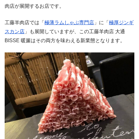
肉店が展開するお店です。
工藤羊肉店では「
極薄ラムしゃぶ専門店
」に「
極厚ジンギ
スカン店
」も展開していますが、この工藤羊肉店 大通
BISSE 暖簾はその両方を味わえる新業態となります。