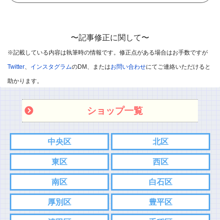
また記事内容へのご質問などありましたら、コメント欄ではなく
各SNS、もしくはお問い合わせフォームからご連絡お願い致しま
〜記事修正に関して〜
す。
※記載している内容は執筆時の情報です。修正点がある場合はお手数ですが
こちらの方がスムーズにやり取りできるので。
Twitter
、
インスタグラム
のDM、または
お問い合わせ
にてご連絡いただけると
⇨
Twitter
助かります。
⇨
インスタグラム
ショップ一覧
コメント
中央区
北区
東区
西区
南区
白石区
厚別区
豊平区