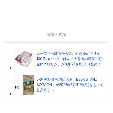
最近の投稿
コープさっぽろから東川町産ゆめぴりか
100%のパックごはん『⼤雪⼭の麓東川町
産ゆめぴりか』が8⽉12⽇(⽔)より発売！
JR札幌駅改札内にある『BEER STAND
SORACHI』が2026年8月31日(月)をもって
営業終了へ