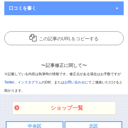
口コミを書く
いつもコメントを頂き、ありがとうございます。
コメント欄は見てくれているユーザーさんたちにお店の良さを共
この記事のURLをコピーする
有できることを主な目的として開放しているのですが、
中には愚痴のようなコメントも目立ってきています。
誠に申し訳ないのですが、個人的な愚痴のようなコメントは削除
〜記事修正に関して〜
させていただきます。
※記載している内容は執筆時の情報です。修正点がある場合はお手数ですが
※悪口や過剰・攻撃的なコメントはお控えください。
Twitter
、
インスタグラム
のDM、または
お問い合わせ
にてご連絡いただけると
※飲食店であればお店の味を他のユーザー様に伝えて頂ければと
助かります。
思います。
ショップ一覧
※承認制としました
また記事内容へのご質問などありましたら、コメント欄ではなく
中央区
北区