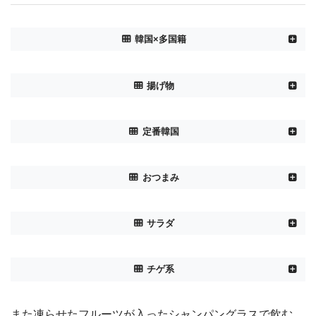
韓国×多国籍
タンスユッケ
792円
揚げ物
チャンジャンミョン
825円
チャンジャンバプ
825円
フライドポテト
495円
定番韓国
チーズピザチヂミ
748円
オッパチーズボール
550円
アボカド＆サーモンキムチ
682円
フライミックス
693円
海鮮チヂミ
968円
コチュツナ缶のあえもの
638円
おつまみ
キムチチヂミ
968円
カップラーメンポックムパ
748円
トッポギ
946円
ごま油塩きゅうり
385円
サラダ
白菜キムチ
418円
梅きゅうり
385円
シーザーサーモンサラダ
858円
チゲ系
白と黒の豆腐サラダ
792円
特性濃厚スンドゥブ
935円
また凍らせたフルーツが入ったシャンパングラスで飲む