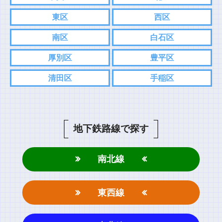
各SNS、もしくはお問い合わせフォームからご連絡お願い致しま
東区
西区
す。
こちらの方がスムーズにやり取りできるので。
南区
白石区
⇨
Twitter
厚別区
豊平区
⇨
インスタグラム
清田区
手稲区
コメント
地下鉄路線で探す
南北線
東西線