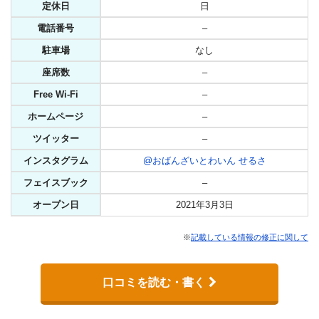
定休日
日
電話番号
–
駐車場
なし
座席数
–
Free Wi-Fi
–
ホームページ
–
ツイッター
–
インスタグラム
@おばんざいとわいん せるさ
フェイスブック
–
オープン日
2021年3月3日
※
記載している情報の修正に関して
口コミを読む・書く