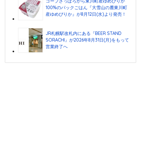
コープさっぽろから東川町産ゆめぴりか
100%のパックごはん『⼤雪⼭の麓東川町
産ゆめぴりか』が8⽉12⽇(⽔)より発売！
JR札幌駅改札内にある『BEER STAND
SORACHI』が2026年8月31日(月)をもって
営業終了へ