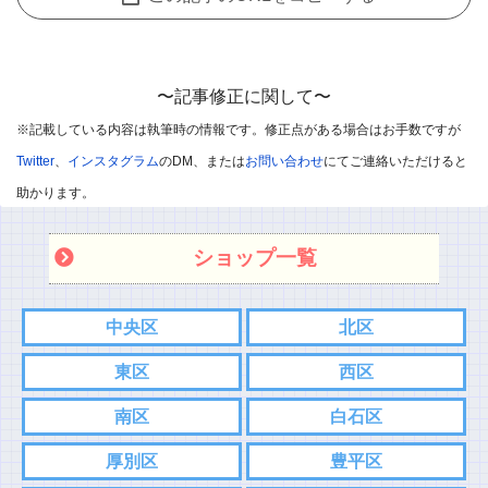
有できることを主な目的として開放しているのですが、
中には愚痴のようなコメントも目立ってきています。
誠に申し訳ないのですが、個人的な愚痴のようなコメントは削除
〜記事修正に関して〜
させていただきます。
※記載している内容は執筆時の情報です。修正点がある場合はお手数ですが
※悪口や過剰・攻撃的なコメントはお控えください。
Twitter
、
インスタグラム
のDM、または
お問い合わせ
にてご連絡いただけると
※飲食店であればお店の味を他のユーザー様に伝えて頂ければと
助かります。
思います。
ショップ一覧
※承認制としました
また記事内容へのご質問などありましたら、コメント欄ではなく
中央区
北区
各SNS、もしくはお問い合わせフォームからご連絡お願い致しま
東区
西区
す。
こちらの方がスムーズにやり取りできるので。
南区
白石区
⇨
Twitter
厚別区
豊平区
⇨
インスタグラム