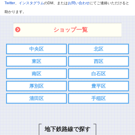
こちらの方がスムーズにやり取りできるので。
Twitter
、
インスタグラム
のDM、または
お問い合わせ
にてご連絡いただけると
⇨
Twitter
助かります。
⇨
インスタグラム
ショップ一覧
コメント
中央区
北区
東区
西区
南区
白石区
厚別区
豊平区
清田区
手稲区
名前
地下鉄路線で探す