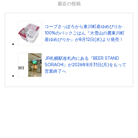
最近の投稿
コープさっぽろから東川町産ゆめぴりか
100%のパックごはん『⼤雪⼭の麓東川町
産ゆめぴりか』が8⽉12⽇(⽔)より発売！
JR札幌駅改札内にある『BEER STAND
SORACHI』が2026年8月31日(月)をもって
営業終了へ