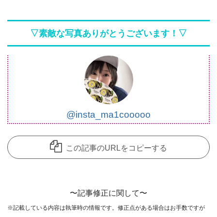
いつもコメントを頂き、ありがとうございます。
コメント欄は見てくれているユーザーさんたちにお店の良さを共
▽素敵な写真ありがとうございます！▽
有できることを主な目的として開放しているのですが、
中には愚痴のようなコメントも目立ってきています。
誠に申し訳ないのですが、個人的な愚痴のようなコメントは削除
させていただきます。
※悪口や過剰・攻撃的なコメントはお控えください。
@insta_ma1cooooo
※飲食店であればお店の味を他のユーザー様に伝えて頂ければと
思います。
この記事のURLをコピーする
※承認制としました
また記事内容へのご質問などありましたら、コメント欄ではなく
各SNS、もしくはお問い合わせフォームからご連絡お願い致しま
〜記事修正に関して〜
す。
※記載している内容は執筆時の情報です。修正点がある場合はお手数ですが