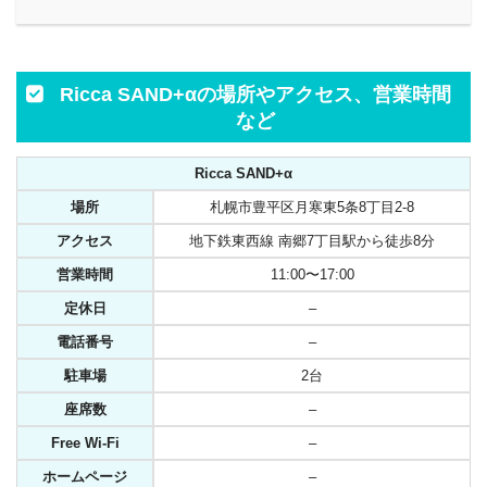
Ricca SAND+αの場所やアクセス、営業時間
など
Ricca SAND+α
場所
札幌市豊平区月寒東5条8丁目2-8
アクセス
地下鉄東西線 南郷7丁目駅から徒歩8分
営業時間
11:00〜17:00
定休日
–
電話番号
–
駐車場
2台
座席数
–
Free Wi-Fi
–
ホームページ
–