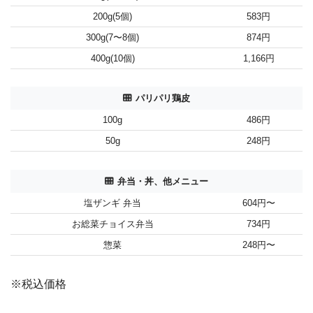
200g(5個)
583円
300g(7〜8個)
874円
400g(10個)
1,166円
パリパリ鶏皮
100g
486円
50g
248円
弁当・丼、他メニュー
塩ザンギ 弁当
604円〜
お総菜チョイス弁当
734円
惣菜
248円〜
※税込価格