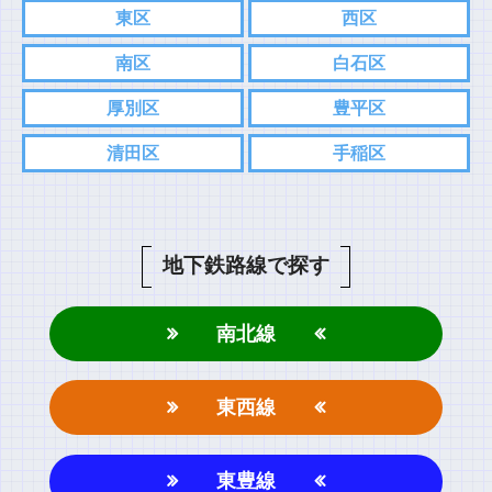
東区
西区
す。
こちらの方がスムーズにやり取りできるので。
南区
白石区
⇨
Twitter
厚別区
豊平区
⇨
インスタグラム
清田区
手稲区
コメント
地下鉄路線で探す
南北線
東西線
名前
東豊線