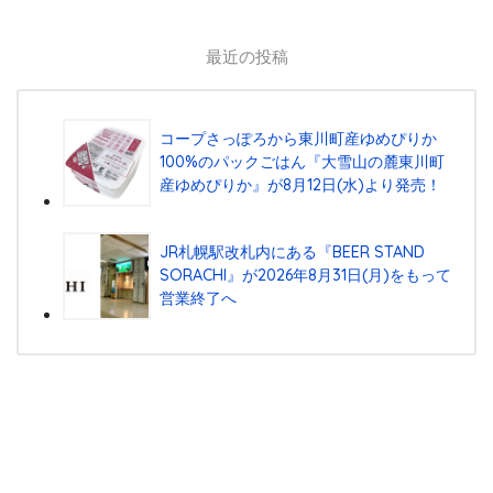
最近の投稿
コープさっぽろから東川町産ゆめぴりか
100%のパックごはん『⼤雪⼭の麓東川町
産ゆめぴりか』が8⽉12⽇(⽔)より発売！
JR札幌駅改札内にある『BEER STAND
SORACHI』が2026年8月31日(月)をもって
営業終了へ