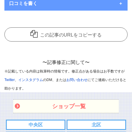
口コミを書く
いつもコメントを頂き、ありがとうございます。
コメント欄は見てくれているユーザーさんたちにお店の良さを共
この記事のURLをコピーする
有できることを主な目的として開放しているのですが、
中には愚痴のようなコメントも目立ってきています。
誠に申し訳ないのですが、個人的な愚痴のようなコメントは削除
〜記事修正に関して〜
させていただきます。
※記載している内容は執筆時の情報です。修正点がある場合はお手数ですが
※悪口や過剰・攻撃的なコメントはお控えください。
Twitter
、
インスタグラム
のDM、または
お問い合わせ
にてご連絡いただけると
※飲食店であればお店の味を他のユーザー様に伝えて頂ければと
助かります。
思います。
ショップ一覧
※承認制としました
また記事内容へのご質問などありましたら、コメント欄ではなく
中央区
北区
各SNS、もしくはお問い合わせフォームからご連絡お願い致しま