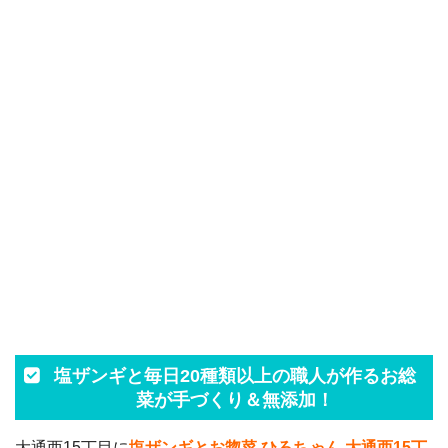
塩ザンギと毎日20種類以上の職人が作るお総
菜が手づくり＆無添加！
大通西15丁目に
塩ザンギとお惣菜 ひろちゃん 大通西15丁