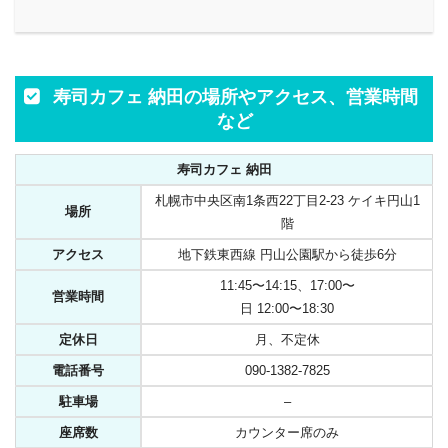
寿司カフェ 納田の場所やアクセス、営業時間
など
寿司カフェ 納田
札幌市中央区南1条西22丁目2-23 ケイキ円山1
場所
階
アクセス
地下鉄東西線 円山公園駅から徒歩6分
11:45〜14:15、17:00〜
営業時間
日 12:00〜18:30
定休日
月、不定休
電話番号
090-1382-7825
駐車場
–
座席数
カウンター席のみ