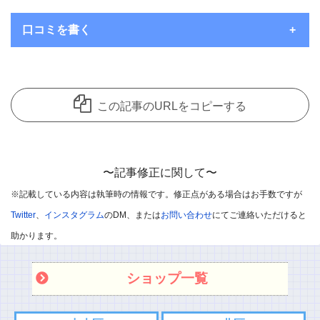
口コミを書く
いつもコメントを頂き、ありがとうございます。
コメント欄は見てくれているユーザーさんたちにお店の良さを共
この記事のURLをコピーする
有できることを主な目的として開放しているのですが、
中には愚痴のようなコメントも目立ってきています。
誠に申し訳ないのですが、個人的な愚痴のようなコメントは削除
〜記事修正に関して〜
させていただきます。
※記載している内容は執筆時の情報です。修正点がある場合はお手数ですが
※悪口や過剰・攻撃的なコメントはお控えください。
Twitter
、
インスタグラム
のDM、または
お問い合わせ
にてご連絡いただけると
※飲食店であればお店の味を他のユーザー様に伝えて頂ければと
助かります。
思います。
ショップ一覧
※承認制としました
また記事内容へのご質問などありましたら、コメント欄ではなく