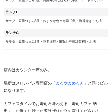
サラダ・豆皿つまみ3皿・海鮮丼(白ごはん)・お椀・ソフトドリンク
ランチF
サラダ・豆皿つまみ3皿・おまかせ色々寿司10貫・海苔巻き・お椀
ランチG
サラダ・豆皿つまみ5皿・豆皿海鮮丼5皿(お寿司15貫程)・お椀
店内はカウンター席のみ。
場所はメロンパン専門店の「
まるやまめろん
」と同じビル
になります。
カフェスタイルでお寿司ろ味わえる「寿司カフェ 納
田」、お近くに行った際はぜひお立ち寄りください！