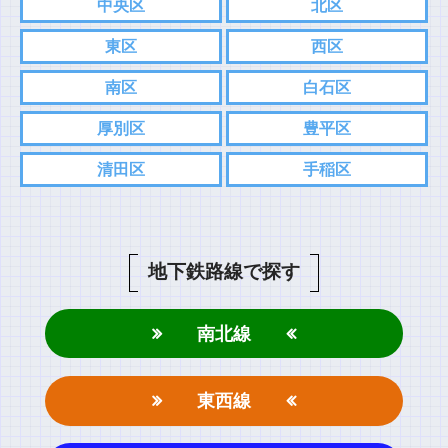
中央区
北区
各SNS、もしくはお問い合わせフォームからご連絡お願い致しま
東区
西区
す。
こちらの方がスムーズにやり取りできるので。
南区
白石区
⇨
Twitter
厚別区
豊平区
⇨
インスタグラム
清田区
手稲区
コメント
地下鉄路線で探す
南北線
東西線