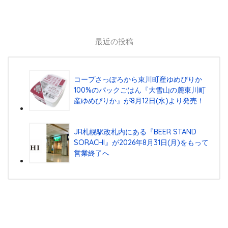
最近の投稿
コープさっぽろから東川町産ゆめぴりか
100%のパックごはん『⼤雪⼭の麓東川町
産ゆめぴりか』が8⽉12⽇(⽔)より発売！
JR札幌駅改札内にある『BEER STAND
SORACHI』が2026年8月31日(月)をもって
営業終了へ