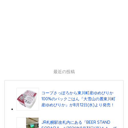
最近の投稿
コープさっぽろから東川町産ゆめぴりか
100%のパックごはん『⼤雪⼭の麓東川町
産ゆめぴりか』が8⽉12⽇(⽔)より発売！
JR札幌駅改札内にある『BEER STAND