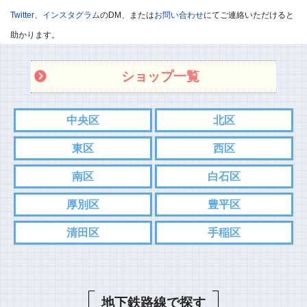
※悪口や過剰・攻撃的なコメントはお控えください。
Twitter
、
インスタグラム
のDM、または
お問い合わせ
にてご連絡いただけると
※飲食店であればお店の味を他のユーザー様に伝えて頂ければと
助かります。
思います。
ショップ一覧
※承認制としました
また記事内容へのご質問などありましたら、コメント欄ではなく
中央区
北区
各SNS、もしくはお問い合わせフォームからご連絡お願い致しま
東区
西区
す。
こちらの方がスムーズにやり取りできるので。
南区
白石区
⇨
Twitter
厚別区
豊平区
⇨
インスタグラム
清田区
手稲区
コメント
地下鉄路線で探す