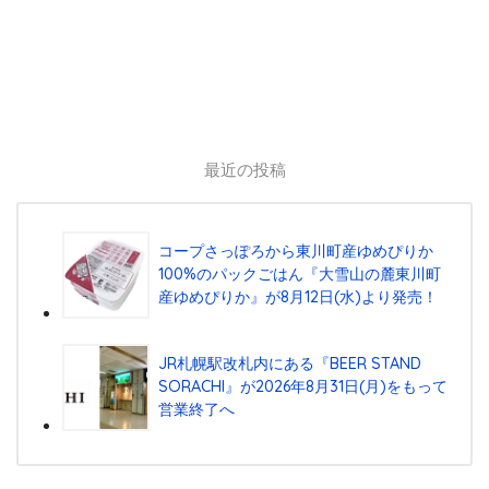
最近の投稿
コープさっぽろから東川町産ゆめぴりか
100%のパックごはん『⼤雪⼭の麓東川町
産ゆめぴりか』が8⽉12⽇(⽔)より発売！
JR札幌駅改札内にある『BEER STAND
SORACHI』が2026年8月31日(月)をもって
営業終了へ