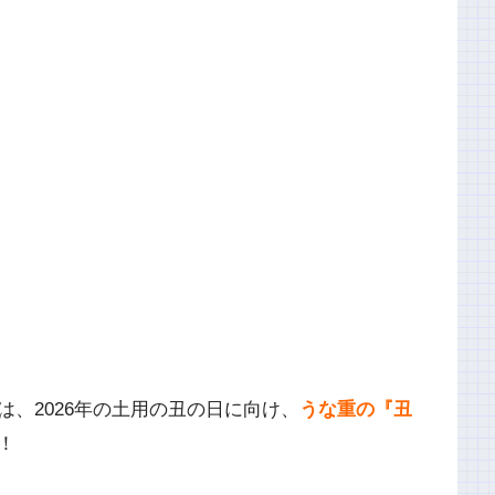
、2026年の土用の丑の日に向け、
うな重の『丑
！