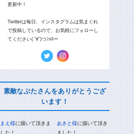
更新中！
Twitterは毎日、インスタグラムは気まぐれ
で投稿しているので、お気軽にフォローし
てください( ´∀`)つﾌｫﾛー
素敵なぶたさんをありがとうござ
います！
まえ様
に描いて頂きま
あきと様
に描いて頂き
した！
ました！