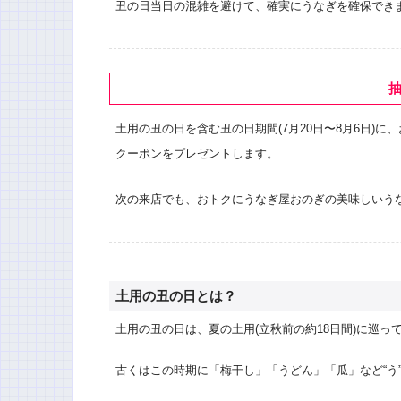
丑の日当日の混雑を避けて、確実にうなぎを確保でき
土用の丑の日を含む丑の日期間(7月20日〜8月6日)に、
クーポンをプレゼントします。
次の来店でも、おトクにうなぎ屋おのぎの美味しいう
土用の丑の日とは？
土用の丑の日は、夏の土用(立秋前の約18日間)に巡っ
古くはこの時期に「梅干し」「うどん」「瓜」など“う