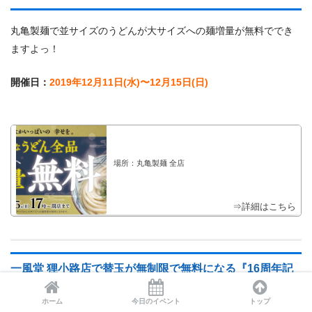
丸亀製麺で並サイズのうどんが大サイズへの麺増量が無料ででき
ますよっ！
開催日：
2019年12月11日(水)〜12月15日(日)
場所：丸亀製麺 全店
⇒詳細はこちら
一風堂 狸小路店で替玉が無制限で無料になる『16周年記
念』を12月12日に開催！
ホーム
今日のイベント
トップ