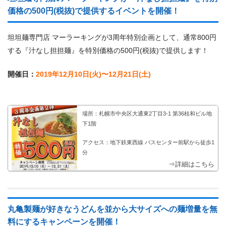
価格の500円(税抜)で提供するイベントを開催！
坦坦麺専門店 マーラーキングが3周年特別企画として、通常800円
する『汁なし担担麺』を特別価格の500円(税抜)で提供します！
開催日：
2019年12月10日(火)〜12月21日(土)
場所：札幌市中央区大通東2丁目3-1 第36桂和ビル地
下1階
アクセス：地下鉄東西線 バスセンター前駅から徒歩1
分
⇒詳細はこちら
丸亀製麺が好きなうどんを並から大サイズへの麺増量を無
料にするキャンペーンを開催！